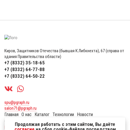
Киров, Защитников Отечества (бывшая К.Либкнехта), 67 (справа от
здания Правительства области)
+7 (8332) 35-18-65
+7 (8332) 64-77-88
+7 (8332) 64-50-22
spu@pgraph.ru
salon71@pgraph.ru
Главная
О нас
Каталог
Технологии
Новости
Сувенирная продукция
Оплата и доставка
Контакты
Продолжая работать с этим сайтом, Вы даёте
Политика по защите персональных данных пользователей
согласие
на сбор cookie-файлов посредством